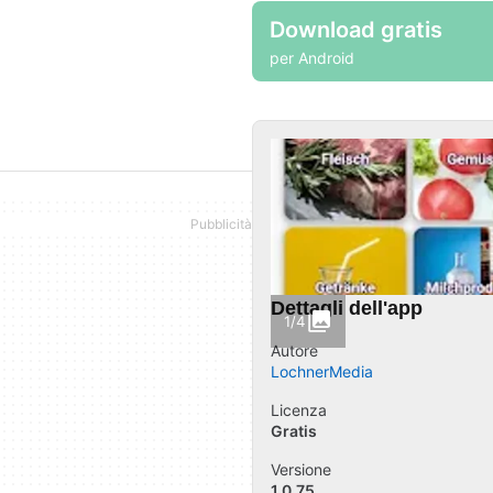
Download gratis
per Android
Dettagli dell'app
1/4
Autore
LochnerMedia
Licenza
Gratis
Versione
1.0.75